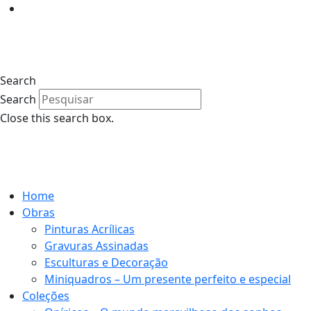
Search
Search
Close this search box.
Home
Obras
Pinturas Acrílicas
Gravuras Assinadas
Esculturas e Decoração
Miniquadros – Um presente perfeito e especial
Coleções