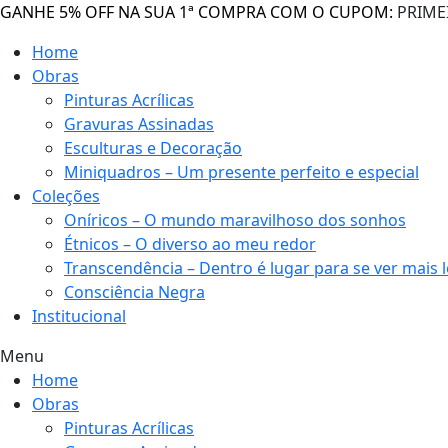
GANHE 5% OFF NA SUA 1ª COMPRA COM O CUPOM:
PRIME
Home
Obras
Pinturas Acrílicas
Gravuras Assinadas
Esculturas e Decoração
Miniquadros – Um presente perfeito e especial
Coleções
Oníricos – O mundo maravilhoso dos sonhos
Étnicos – O diverso ao meu redor
Transcendência – Dentro é lugar para se ver mais 
Consciência Negra
Institucional
Menu
Home
Obras
Pinturas Acrílicas