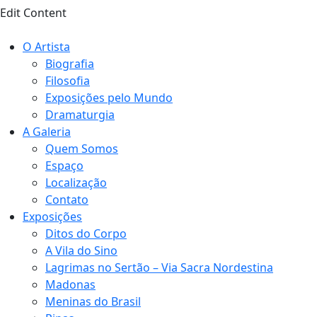
Edit Content
O Artista
Biografia
Filosofia
Exposições pelo Mundo
Dramaturgia
A Galeria
Quem Somos
Espaço
Localização
Contato
Exposições
Ditos do Corpo
A Vila do Sino
Lagrimas no Sertão – Via Sacra Nordestina
Madonas
Meninas do Brasil