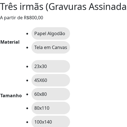
Três irmãs (Gravuras Assinada
A partir de
R$
800,00
Papel Algodão
Material
Tela em Canvas
23x30
45X60
60x80
Tamanho
80x110
100x140