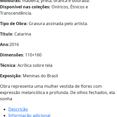
Molduras:
madeira, preta, branca e dourada.
Disponível nas coleções:
Oníricos, Étnicos e
Transcendência.
Tipo de Obra:
Gravura assinada pelo artista.
Título
: Catarina
Ano
:2016
Dimensões
: 110×160
Técnica
: Acrílica sobre tela
Exposição
: Meninas do Brasil
Obra representa uma mulher vestida de flores com
expressão melancólica e profunda. De olhos fechados, ela
sonha
Descrição
Informação adicional