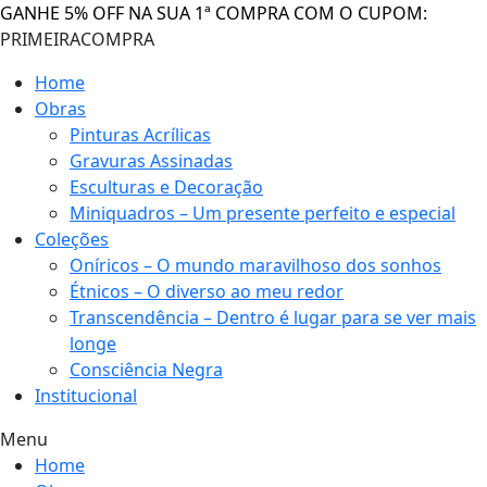
GANHE 5% OFF NA SUA 1ª COMPRA COM O CUPOM:
PRIMEIRACOMPRA
Home
Obras
Pinturas Acrílicas
Gravuras Assinadas
Esculturas e Decoração
Miniquadros – Um presente perfeito e especial
Coleções
Oníricos – O mundo maravilhoso dos sonhos
Étnicos – O diverso ao meu redor
Transcendência – Dentro é lugar para se ver mais
longe
Consciência Negra
Institucional
Menu
Home