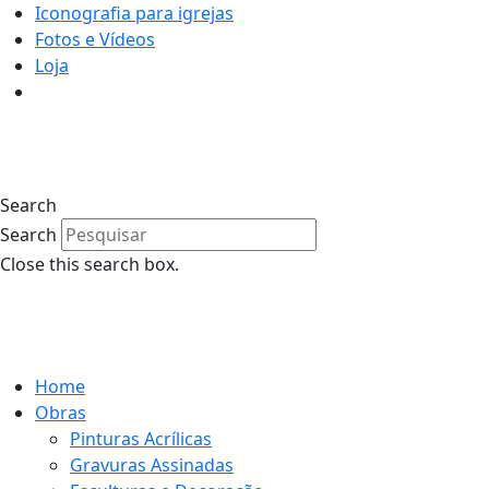
Iconografia para igrejas
Fotos e Vídeos
Loja
0
Search
Search
Close this search box.
0
Home
Obras
Pinturas Acrílicas
Gravuras Assinadas