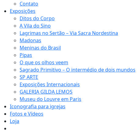
Contato
Exposições
Ditos do Corpo
A Vila do Sino
Lagrimas no Sertão – Via Sacra Nordestina
Madonas
Meninas do Brasil
Pipas
O que os olhos veem
Sagrado Primitivo – O intermédio de dois mundos
SP ARTE
Exposições Internacionais
GALERIA GILDA LEMOS
Museu do Louvre em Paris
Iconografia para igrejas
Fotos e Vídeos
Loja