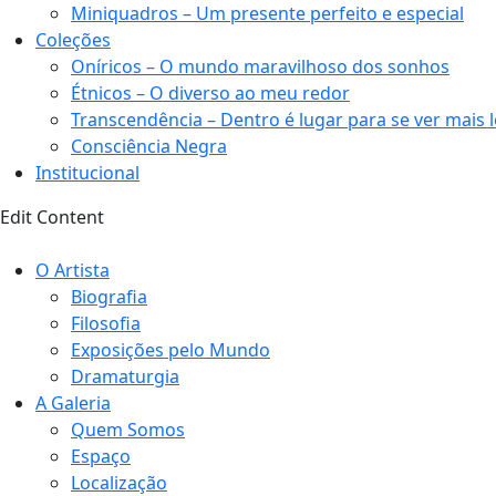
Miniquadros – Um presente perfeito e especial
Coleções
Oníricos – O mundo maravilhoso dos sonhos
Étnicos – O diverso ao meu redor
Transcendência – Dentro é lugar para se ver mais 
Consciência Negra
Institucional
Edit Content
O Artista
Biografia
Filosofia
Exposições pelo Mundo
Dramaturgia
A Galeria
Quem Somos
Espaço
Localização