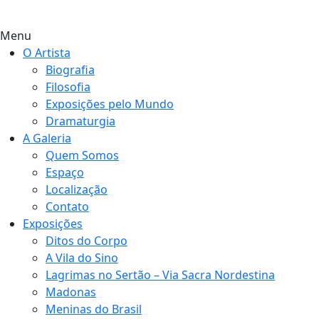
Menu
O Artista
Biografia
Filosofia
Exposições pelo Mundo
Dramaturgia
A Galeria
Quem Somos
Espaço
Localização
Contato
Exposições
Ditos do Corpo
A Vila do Sino
Lagrimas no Sertão – Via Sacra Nordestina
Madonas
Meninas do Brasil