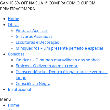
GANHE 5% OFF NA SUA 1ª COMPRA COM O CUPOM:
PRIMEIRACOMPRA
Home
Obras
Pinturas Acrílicas
Gravuras Assinadas
Esculturas e Decoração
Miniquadros – Um presente perfeito e especial
Coleções
Oníricos – O mundo maravilhoso dos sonhos
Étnicos – O diverso ao meu redor
Transcendência – Dentro é lugar para se ver mais
longe
Consciência Negra
Institucional
Menu
Home