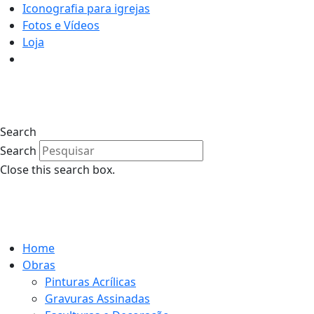
Iconografia para igrejas
Fotos e Vídeos
Loja
0
Search
Search
Close this search box.
0
Home
Obras
Pinturas Acrílicas
Gravuras Assinadas