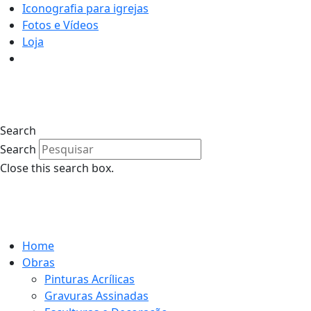
Iconografia para igrejas
Fotos e Vídeos
Loja
0
Search
Search
Close this search box.
0
Home
Obras
Pinturas Acrílicas
Gravuras Assinadas