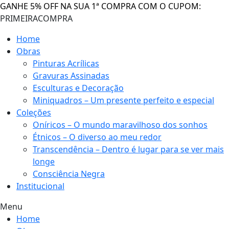
GANHE 5% OFF NA SUA 1ª COMPRA COM O CUPOM:
PRIMEIRACOMPRA
Home
Obras
Pinturas Acrílicas
Gravuras Assinadas
Esculturas e Decoração
Miniquadros – Um presente perfeito e especial
Coleções
Oníricos – O mundo maravilhoso dos sonhos
Étnicos – O diverso ao meu redor
Transcendência – Dentro é lugar para se ver mais
longe
Consciência Negra
Institucional
Menu
Home