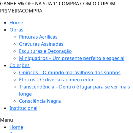
GANHE 5% OFF NA SUA 1ª COMPRA COM O CUPOM:
PRIMEIRACOMPRA
Home
Obras
Pinturas Acrílicas
Gravuras Assinadas
Esculturas e Decoração
Miniquadros – Um presente perfeito e especial
Coleções
Oníricos – O mundo maravilhoso dos sonhos
Étnicos – O diverso ao meu redor
Transcendência – Dentro é lugar para se ver mais
longe
Consciência Negra
Institucional
Menu
Home