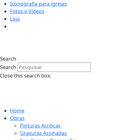
Iconografia para igrejas
Fotos e Vídeos
Loja
0
Search
Search
Close this search box.
0
Home
Obras
Pinturas Acrílicas
Gravuras Assinadas