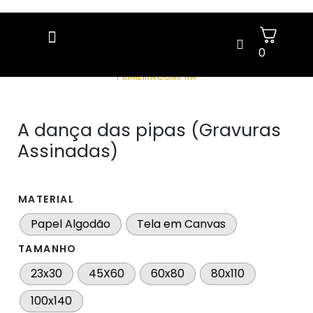
0
GANHE 5% OFF NA SUA 1ª COMPRA COM O CUPOM:
PRIMEIRACOMPRA
A dança das pipas (Gravuras
Assinadas)
MATERIAL
Papel Algodão
Tela em Canvas
TAMANHO
23x30
45X60
60x80
80x110
100x140