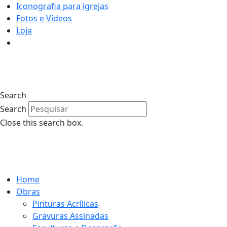
Iconografia para igrejas
Fotos e Vídeos
Loja
0
Search
Search
Close this search box.
0
Home
Obras
Pinturas Acrílicas
Gravuras Assinadas