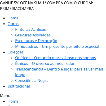
GANHE 5% OFF NA SUA 1ª COMPRA COM O CUPOM:
PRIMEIRACOMPRA
Home
Obras
Pinturas Acrílicas
Gravuras Assinadas
Esculturas e Decoração
Miniquadros – Um presente perfeito e especial
Coleções
Oníricos – O mundo maravilhoso dos sonhos
Étnicos – O diverso ao meu redor
Transcendência – Dentro é lugar para se ver mais
longe
Consciência Negra
Institucional
Menu
Home