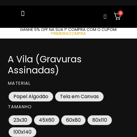
0
GANHE 5% OFF NA SUA 1ª COMPRA COM O CUPOM:
PRIMEIRACOMPRA
A Vila (Gravuras
Assinadas)
MATERIAL
Papel Algodão
Tela em Canvas
TAMANHO
23x30
45X60
60x80
80x110
100x140