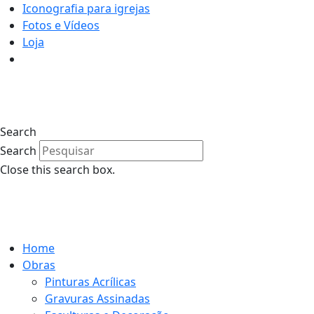
Iconografia para igrejas
Fotos e Vídeos
Loja
0
Search
Search
Close this search box.
0
Home
Obras
Pinturas Acrílicas
Gravuras Assinadas