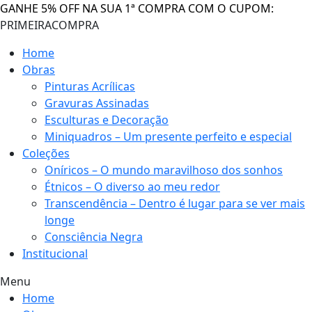
GANHE 5% OFF NA SUA 1ª COMPRA COM O CUPOM:
PRIMEIRACOMPRA
Home
Obras
Pinturas Acrílicas
Gravuras Assinadas
Esculturas e Decoração
Miniquadros – Um presente perfeito e especial
Coleções
Oníricos – O mundo maravilhoso dos sonhos
Étnicos – O diverso ao meu redor
Transcendência – Dentro é lugar para se ver mais
longe
Consciência Negra
Institucional
Menu
Home