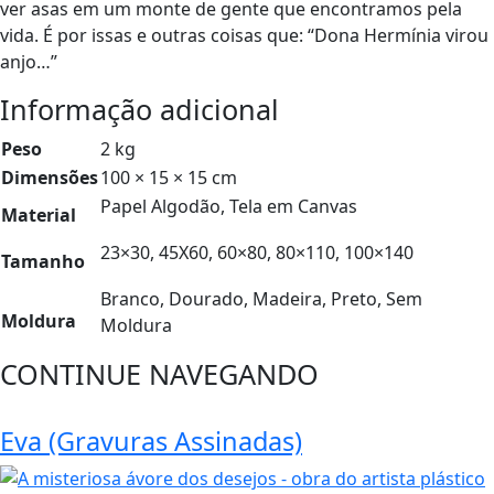
ver asas em um monte de gente que encontramos pela
vida. É por issas e outras coisas que: “Dona Hermínia virou
anjo…”
Informação adicional
Peso
2 kg
Dimensões
100 × 15 × 15 cm
Papel Algodão, Tela em Canvas
Material
23×30, 45X60, 60×80, 80×110, 100×140
Tamanho
Branco, Dourado, Madeira, Preto, Sem
Moldura
Moldura
CONTINUE NAVEGANDO
Eva (Gravuras Assinadas)