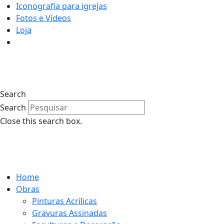
Iconografia para igrejas
Fotos e Vídeos
Loja
0
Search
Search
Close this search box.
0
Home
Obras
Pinturas Acrílicas
Gravuras Assinadas