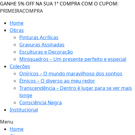
GANHE 5% OFF NA SUA 1ª COMPRA COM O CUPOM:
PRIMEIRACOMPRA
Home
Obras
Pinturas Acrílicas
Gravuras Assinadas
Esculturas e Decoração
Miniquadros – Um presente perfeito e especial
Coleções
Oníricos – O mundo maravilhoso dos sonhos
Étnicos – O diverso ao meu redor
Transcendência – Dentro é lugar para se ver mais
longe
Consciência Negra
Institucional
Menu
Home