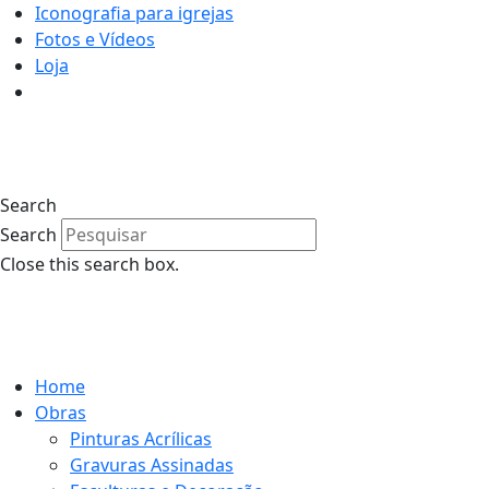
Iconografia para igrejas
Fotos e Vídeos
Loja
0
Search
Search
Close this search box.
0
Home
Obras
Pinturas Acrílicas
Gravuras Assinadas