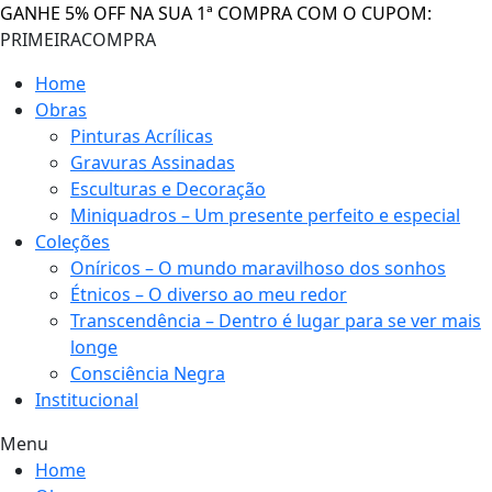
GANHE 5% OFF NA SUA 1ª COMPRA COM O CUPOM:
PRIMEIRACOMPRA
Home
Obras
Pinturas Acrílicas
Gravuras Assinadas
Esculturas e Decoração
Miniquadros – Um presente perfeito e especial
Coleções
Oníricos – O mundo maravilhoso dos sonhos
Étnicos – O diverso ao meu redor
Transcendência – Dentro é lugar para se ver mais
longe
Consciência Negra
Institucional
Menu
Home