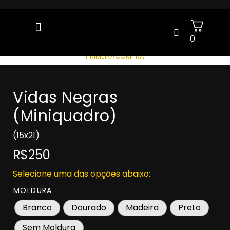
0
GANHE 5% OFF NA SUA 1ª COMPRA COM O CUPOM:
PRIMEIRACOMPRA
Vidas Negras
(Miniquadro)
(15x21)
R$250
Selecione uma das opções abaixo:
MOLDURA
Branco
Dourado
Madeira
Preto
Sem Moldura