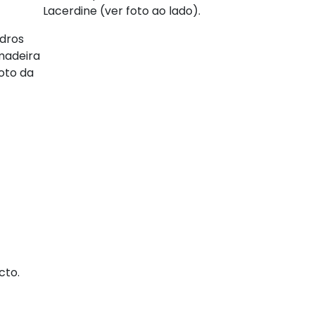
Lacerdine (ver foto ao lado).
dros
madeira
oto da
cto.