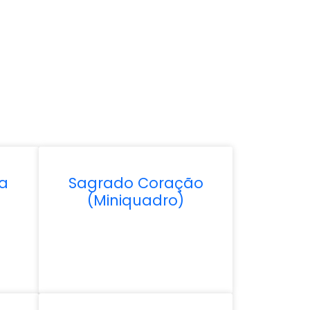
la
Sagrado Coração
(Miniquadro)