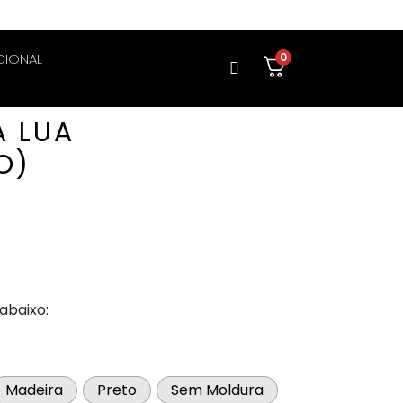
CIONAL
0
A LUA
O)
abaixo:
Madeira
Preto
Sem Moldura