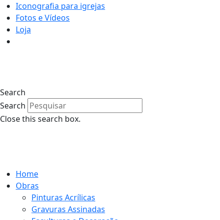
Iconografia para igrejas
Fotos e Vídeos
Loja
0
Search
Search
Close this search box.
0
Home
Obras
Pinturas Acrílicas
Gravuras Assinadas