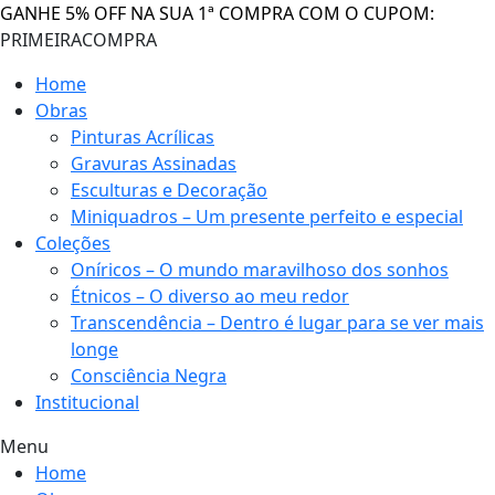
GANHE 5% OFF NA SUA 1ª COMPRA COM O CUPOM:
PRIMEIRACOMPRA
Home
Obras
Pinturas Acrílicas
Gravuras Assinadas
Esculturas e Decoração
Miniquadros – Um presente perfeito e especial
Coleções
Oníricos – O mundo maravilhoso dos sonhos
Étnicos – O diverso ao meu redor
Transcendência – Dentro é lugar para se ver mais
longe
Consciência Negra
Institucional
Menu
Home