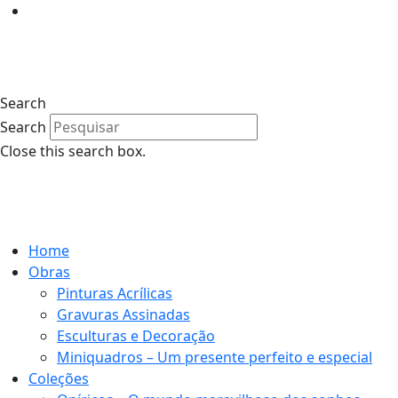
Search
Search
Close this search box.
Home
Obras
Pinturas Acrílicas
Gravuras Assinadas
Esculturas e Decoração
Miniquadros – Um presente perfeito e especial
Coleções