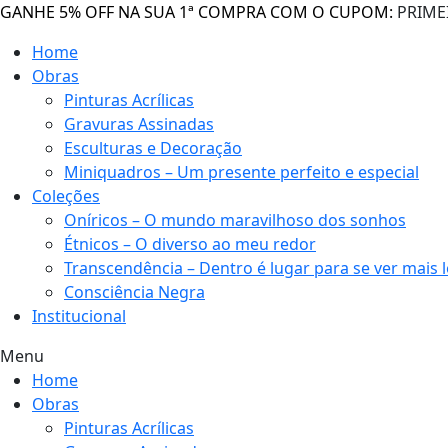
GANHE 5% OFF NA SUA 1ª COMPRA COM O CUPOM:
PRIME
Home
Obras
Pinturas Acrílicas
Gravuras Assinadas
Esculturas e Decoração
Miniquadros – Um presente perfeito e especial
Coleções
Oníricos – O mundo maravilhoso dos sonhos
Étnicos – O diverso ao meu redor
Transcendência – Dentro é lugar para se ver mais 
Consciência Negra
Institucional
Menu
Home
Obras
Pinturas Acrílicas