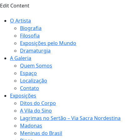
Edit Content
O Artista
Biografia
Filosofia
Exposições pelo Mundo
Dramaturgia
A Galeria
Quem Somos
Espaço
Localização
Contato
Exposições
Ditos do Corpo
A Vila do Sino
Lagrimas no Sertão – Via Sacra Nordestina
Madonas
Meninas do Brasil