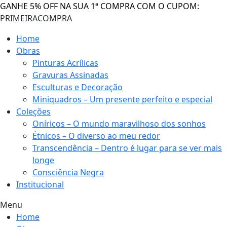
GANHE 5% OFF NA SUA 1ª COMPRA COM O CUPOM:
PRIMEIRACOMPRA
Home
Obras
Pinturas Acrílicas
Gravuras Assinadas
Esculturas e Decoração
Miniquadros – Um presente perfeito e especial
Coleções
Oníricos – O mundo maravilhoso dos sonhos
Étnicos – O diverso ao meu redor
Transcendência – Dentro é lugar para se ver mais
longe
Consciência Negra
Institucional
Menu
Home