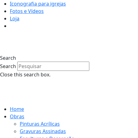
Iconografia para igrejas
Fotos e Vídeos
Loja
0
Search
Search
Close this search box.
0
Home
Obras
Pinturas Acrílicas
Gravuras Assinadas