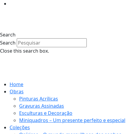
Search
Search
Close this search box.
Home
Obras
Pinturas Acrílicas
Gravuras Assinadas
Esculturas e Decoração
Miniquadros – Um presente perfeito e especial
Coleções