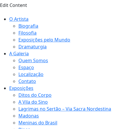
Edit Content
O Artista
Biografia
Filosofia
Exposições pelo Mundo
Dramaturgia
A Galeria
Quem Somos
Espaço
Localização
Contato
Exposições
Ditos do Corpo
A Vila do Sino
Lagrimas no Sertão – Via Sacra Nordestina
Madonas
Meninas do Brasil