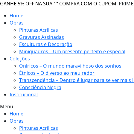
GANHE 5% OFF NA SUA 1ª COMPRA COM O CUPOM:
PRIME
Home
Obras
Pinturas Acrílicas
Gravuras Assinadas
Esculturas e Decoração
Miniquadros – Um presente perfeito e especial
Coleções
Oníricos – O mundo maravilhoso dos sonhos
Étnicos – O diverso ao meu redor
Transcendência – Dentro é lugar para se ver mais 
Consciência Negra
Institucional
Menu
Home
Obras
Pinturas Acrílicas