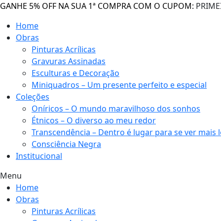
GANHE 5% OFF NA SUA 1ª COMPRA COM O CUPOM:
PRIME
Home
Obras
Pinturas Acrílicas
Gravuras Assinadas
Esculturas e Decoração
Miniquadros – Um presente perfeito e especial
Coleções
Oníricos – O mundo maravilhoso dos sonhos
Étnicos – O diverso ao meu redor
Transcendência – Dentro é lugar para se ver mais 
Consciência Negra
Institucional
Menu
Home
Obras
Pinturas Acrílicas