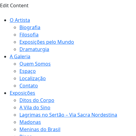
Edit Content
O Artista
Biografia
Filosofia
Exposições pelo Mundo
Dramaturgia
A Galeria
Quem Somos
Espaço
Localização
Contato
Exposições
Ditos do Corpo
A Vila do Sino
Lagrimas no Sertão – Via Sacra Nordestina
Madonas
Meninas do Brasil