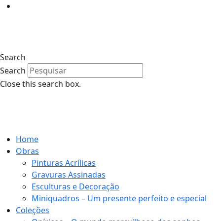
Search
Search
Close this search box.
Home
Obras
Pinturas Acrílicas
Gravuras Assinadas
Esculturas e Decoração
Miniquadros – Um presente perfeito e especial
Coleções