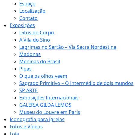
Espaço
Localização
Contato
Exposições
Ditos do Corpo
A Vila do Sino
Lagrimas no Sertão – Via Sacra Nordestina
Madonas
Meninas do Brasil
Pipas
O que os olhos veem
Sagrado Primitivo – O intermédio de dois mundos
SP ARTE
Exposições Internacionais
GALERIA GILDA LEMOS
Museu do Louvre em Paris
Iconografia para igrejas
Fotos e Vídeos
Loja