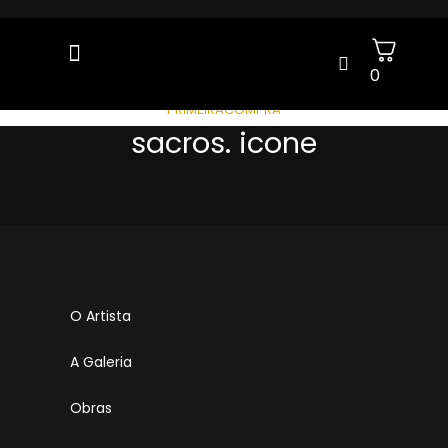
0
GANHE 5% OFF NA SUA 1ª COMPRA COM O CUPOM:
PRIMEIRACOMPRA
sacros. icone
O Artista
A Galeria
Obras