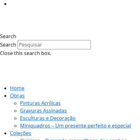
Search
Search
Close this search box.
Home
Obras
Pinturas Acrílicas
Gravuras Assinadas
Esculturas e Decoração
Miniquadros – Um presente perfeito e especial
Coleções