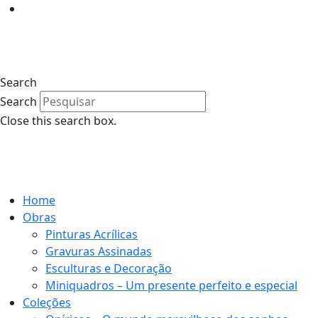
Search
Search
Close this search box.
Home
Obras
Pinturas Acrílicas
Gravuras Assinadas
Esculturas e Decoração
Miniquadros – Um presente perfeito e especial
Coleções