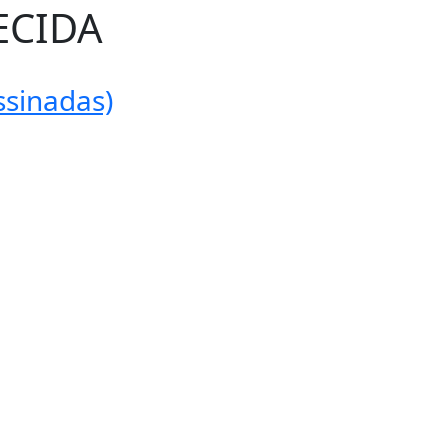
ECIDA
ssinadas)