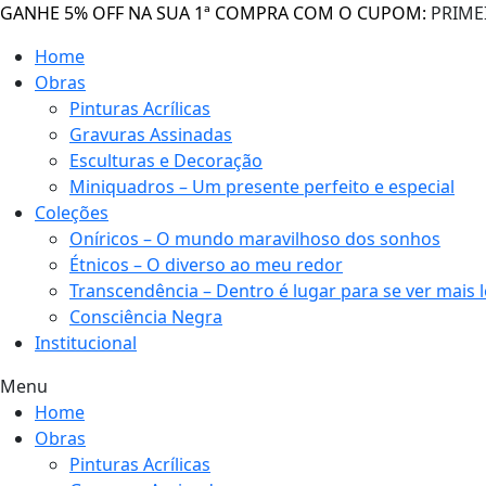
GANHE 5% OFF NA SUA 1ª COMPRA COM O CUPOM:
PRIME
Home
Obras
Pinturas Acrílicas
Gravuras Assinadas
Esculturas e Decoração
Miniquadros – Um presente perfeito e especial
Coleções
Oníricos – O mundo maravilhoso dos sonhos
Étnicos – O diverso ao meu redor
Transcendência – Dentro é lugar para se ver mais 
Consciência Negra
Institucional
Menu
Home
Obras
Pinturas Acrílicas