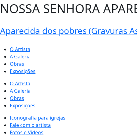
NOSSA SENHORA APAR
Aparecida dos pobres (Gravuras A
O Artista
A Galeria
Obras
Exposições
O Artista
A Galeria
Obras
Exposições
Iconografia para igrejas
Fale com o artista
Fotos e Vídeos