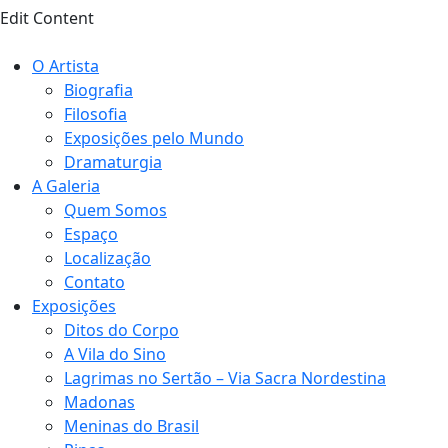
Edit Content
O Artista
Biografia
Filosofia
Exposições pelo Mundo
Dramaturgia
A Galeria
Quem Somos
Espaço
Localização
Contato
Exposições
Ditos do Corpo
A Vila do Sino
Lagrimas no Sertão – Via Sacra Nordestina
Madonas
Meninas do Brasil