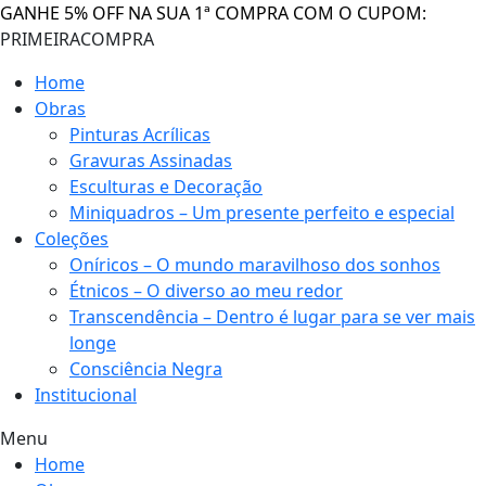
GANHE 5% OFF NA SUA 1ª COMPRA COM O CUPOM:
PRIMEIRACOMPRA
Home
Obras
Pinturas Acrílicas
Gravuras Assinadas
Esculturas e Decoração
Miniquadros – Um presente perfeito e especial
Coleções
Oníricos – O mundo maravilhoso dos sonhos
Étnicos – O diverso ao meu redor
Transcendência – Dentro é lugar para se ver mais
longe
Consciência Negra
Institucional
Menu
Home