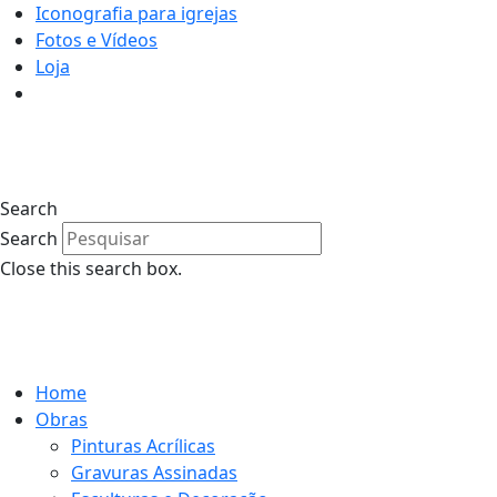
Iconografia para igrejas
Fotos e Vídeos
Loja
0
Search
Search
Close this search box.
0
Home
Obras
Pinturas Acrílicas
Gravuras Assinadas