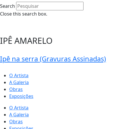
Search
Close this search box.
0
IPÊ AMARELO
Ipê na serra (Gravuras Assinadas)
O Artista
A Galeria
Obras
Exposições
O Artista
A Galeria
Obras
Exposições