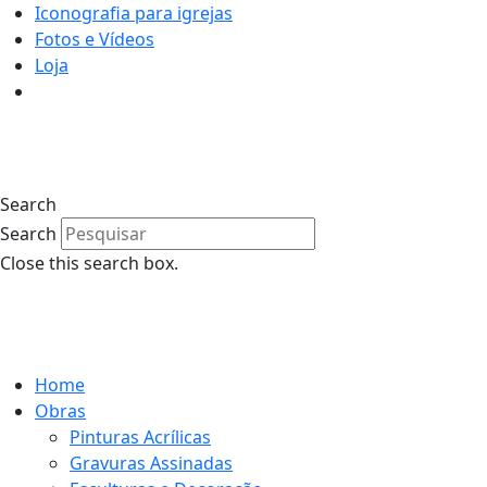
Iconografia para igrejas
Fotos e Vídeos
Loja
0
Search
Search
Close this search box.
0
Home
Obras
Pinturas Acrílicas
Gravuras Assinadas