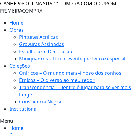
GANHE 5% OFF NA SUA 1ª COMPRA COM O CUPOM:
PRIMEIRACOMPRA
Home
Obras
Pinturas Acrílicas
Gravuras Assinadas
Esculturas e Decoração
Miniquadros – Um presente perfeito e especial
Coleções
Oníricos – O mundo maravilhoso dos sonhos
Étnicos – O diverso ao meu redor
Transcendência – Dentro é lugar para se ver mais
longe
Consciência Negra
Institucional
Menu
Home