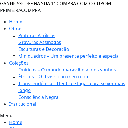
GANHE 5% OFF NA SUA 1ª COMPRA COM O CUPOM:
PRIMEIRACOMPRA
Home
Obras
Pinturas Acrílicas
Gravuras Assinadas
Esculturas e Decoração
Miniquadros – Um presente perfeito e especial
Coleções
Oníricos – O mundo maravilhoso dos sonhos
Étnicos – O diverso ao meu redor
Transcendência – Dentro é lugar para se ver mais
longe
Consciência Negra
Institucional
Menu
Home