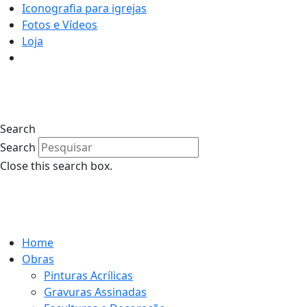
Iconografia para igrejas
Fotos e Vídeos
Loja
0
Search
Search
Close this search box.
0
Home
Obras
Pinturas Acrílicas
Gravuras Assinadas