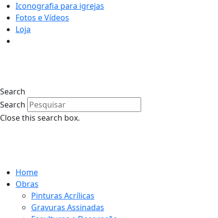
Iconografia para igrejas
Fotos e Vídeos
Loja
0
Search
Search
Close this search box.
0
Home
Obras
Pinturas Acrílicas
Gravuras Assinadas