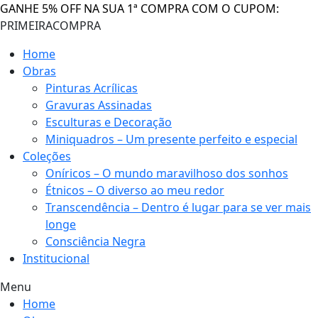
GANHE 5% OFF NA SUA 1ª COMPRA COM O CUPOM:
PRIMEIRACOMPRA
Home
Obras
Pinturas Acrílicas
Gravuras Assinadas
Esculturas e Decoração
Miniquadros – Um presente perfeito e especial
Coleções
Oníricos – O mundo maravilhoso dos sonhos
Étnicos – O diverso ao meu redor
Transcendência – Dentro é lugar para se ver mais
longe
Consciência Negra
Institucional
Menu
Home