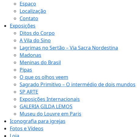
Espaço
Localização
Contato
Exposições
Ditos do Corpo
A Vila do Sino
Lagrimas no Sertão – Via Sacra Nordestina
Madonas
Meninas do Brasil
Pipas
O que os olhos veem
Sagrado Primitivo – O intermédio de dois mundos
SP ARTE
Exposições Internacionais
GALERIA GILDA LEMOS
Museu do Louvre em Paris
Iconografia para igrejas
Fotos e Vídeos
Loja